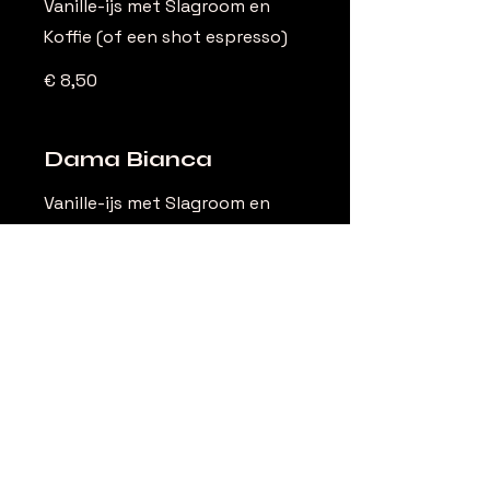
Vanille-ijs met Slagroom en
Koffie (of een shot espresso)
€ 8,50
Dama Bianca
Vanille-ijs met Slagroom en
warme (melk) Chocoladesaus
€ 9
Tiramisù
Een huisgemaakte Tiramisù van
fluweelzachte Mascarpone,
doordrenkte Savoiardi en een